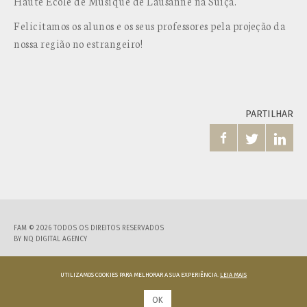
Haute École de Musique de Lausanne na Suíça.
Felicitamos os alunos e os seus professores pela projeção da
nossa região no estrangeiro!
PARTILHAR



FAM © 2026 TODOS OS DIREITOS RESERVADOS
BY
NQ DIGITAL AGENCY
UTILIZAMOS COOKIES PARA MELHORAR A SUA EXPERIÊNCIA.
LEIA MAIS
OK