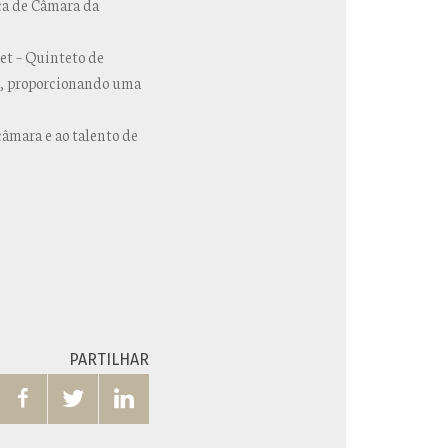
ca de Câmara da
et – Quinteto de
s, proporcionando uma
âmara e ao talento de
PARTILHAR


