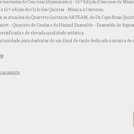
 laureados do Concurso Idipsumúsica – 13.ª Edição (Concurso de Músi
15.ª edição do Ciclo das Quintas – Música à Conversa.
m as atuações do Quarteto Guitarras ARTEAM, do Da Capo Brass Quint
rtet – Quarteto de Cordas e do Hazard Ensemble – Ensemble de Sopro
ersificada e de elevada qualidade artística.
rtunidade para desfrutar de um final de tarde dedicado à música de c
urocomarte