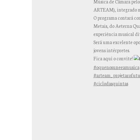
Música de Câmara pelos
ARTEAM), integrado na 
O programa contará co
Metais, do Aeterna Qua
experiência musical div
Será uma excelente opo
jovens intérpretes.
Fica aqui o convite!
#oquenosuneeamusica
#arteam_projetarofut
#ciclodasquintas