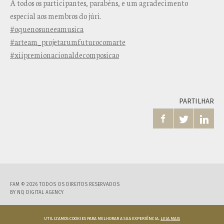
A todos os participantes, parabéns, e um agradecimento
especial aos membros do júri.
#oquenosuneeamusica
#arteam_projetarumfuturocomarte
#xiipremionacionaldecomposicao
PARTILHAR



FAM © 2026 TODOS OS DIREITOS RESERVADOS
BY
NQ DIGITAL AGENCY
UTILIZAMOS COOKIES PARA MELHORAR A SUA EXPERIÊNCIA.
LEIA MAIS