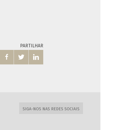
PARTILHAR



SIGA-NOS NAS REDES SOCIAIS