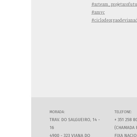
#arteam_projetarofut
#amvc
#ciclodeorgaodevianad
MORADA:
TELEFONE:
TRAV. DO SALGUEIRO, 14 -
+ 351 258 8
16
(CHAMADA 
4900 - 323 VIANA DO
FIXA NACIO