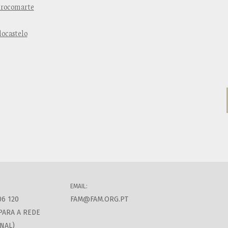
urocomarte
ocastelo
EMAIL:
06 120
FAM@FAM.ORG.PT
PARA A REDE
NAL)