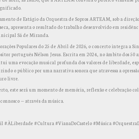
ignificado.
amento de Estágio da Orquestra de Sopros ARTEAM, sob a direçã
eca, apresenta o resultado do trabalho desenvolvido em residênc
unicipal Sá de Miranda.
ações Populares do 25 de Abril de 2026, o concerto integra a Sin
itor português Nélson Jesus. Escrita em 2024, no âmbito dos 50 
titui uma evocação musical profunda dos valores de liberdade, es
indo o público por uma narrativa sonora que atravessa a opressã
ro livre.
rto, este será um momento de memória, reflexão e celebração col
 connosco — através da música.
 #ÀLiberdade #Cultura #VianaDoCastelo #Música #Orquestra