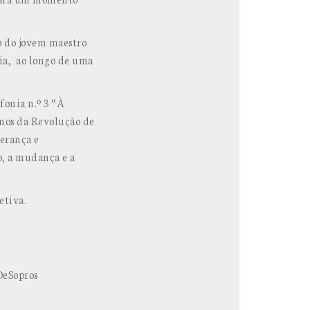
o do jovem maestro
ia, ao longo de uma
fonia n.º 3 “À
anos da Revolução de
perança e
o, a mudança e a
etiva.
DeSopros