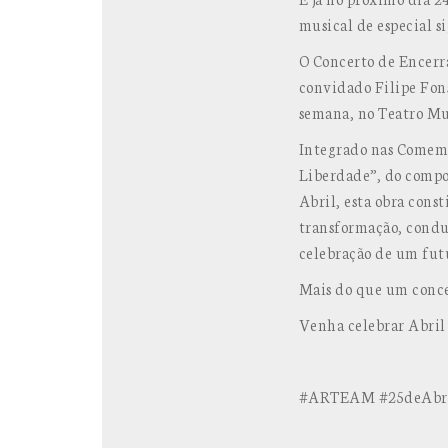
musical de especial s
O Concerto de Encerr
convidado Filipe Fons
semana, no Teatro M
Integrado nas Comemor
Liberdade”, do compos
Abril, esta obra cons
transformação, conduz
celebração de um futu
Mais do que um conce
Venha celebrar Abril
#ARTEAM #25deAbril