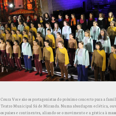
Coura Voce são os protagonistas do próximo concerto para a famíli
o Teatro Municipal Sá de Miranda. Numa abordagem eclética, ou
os países e continentes, aliando-se o movimento e a géstica à mass