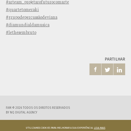
#arteam_projetarofuturocomarte
#quartetomeraki
#grupodepercussãodeviana
#diamundialdamusica
#lethesembruto
PARTILHAR



FAM © 2026 TODOS OS DIREITOS RESERVADOS
BY
NQ DIGITAL AGENCY
UTILIZAMOS COOKIES PARA MELHORAR A SUA EXPERIÊNCIA.
LEIA MAIS