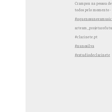
Crampon na pessoa de 
todos pelo momento - 
#oquenosuneeamusic
arteam_projetarofut
#clarinete.pt
#nunosilva
#estudiodeclarinete