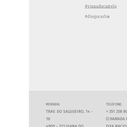
#vianadocastelo
#diogocarlos
MORADA:
TELEFONE:
TRAV. DO SALGUEIRO, 14 -
+ 351 258 8
16
(CHAMADA 
4900 - 323 VIANA DO
FIXA NACIO