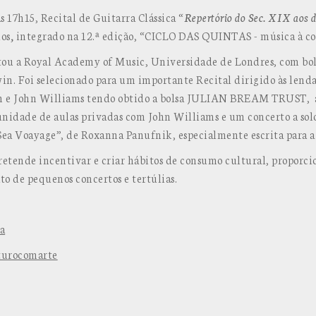
s 17h15, Recital de Guitarra Clássica “
Repertório do Sec. XIX aos d
los
,
integrado na 12.ª edição, “CICLO DAS QUINTAS - música à c
tou a Royal Academy of Music, Universidade de Londres, com bol
n. Foi selecionado para um importante Recital dirigido às lenda
am e John Williams tendo obtido a bolsa JULIAN BREAM TRUST, 
unidade de aulas privadas com John Williams e um concerto a so
Sea Voayage”, de Roxanna Panufnik, especialmente escrita para a 
retende incentivar e criar hábitos de consumo cultural, proporc
o de pequenos concertos e tertúlias.
a
turocomarte