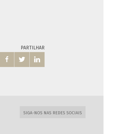
PARTILHAR



SIGA-NOS NAS REDES SOCIAIS