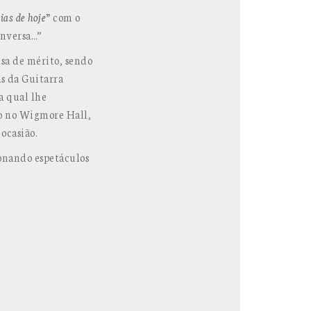
ias de hoje”
com o
onversa…”
sa de mérito, sendo
s da Guitarra
a qual lhe
lo no Wigmore Hall,
ocasião.
ionando espetáculos