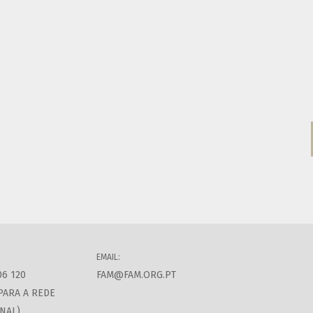
EMAIL:
06 120
FAM@FAM.ORG.PT
PARA A REDE
NAL)