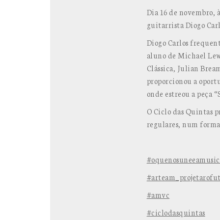
Dia 16 de novembro, à
guitarrista Diogo Car
Diogo Carlos frequen
aluno de Michael Lewi
Clássica, Julian Bre
proporcionou a oport
onde estreou a peça “
O Ciclo das Quintas p
regulares, num format
#oquenosuneeamusic
#arteam_projetarofu
#amvc
#ciclodasquintas