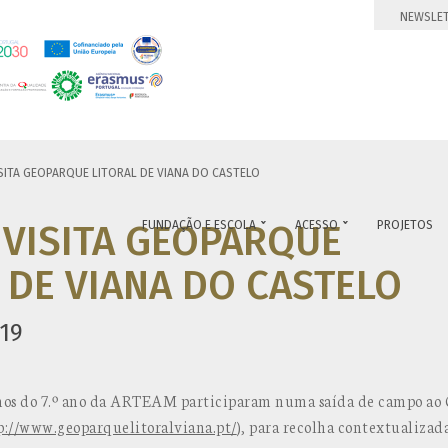
NEWSLE
SITA GEOPARQUE LITORAL DE VIANA DO CASTELO
 VISITA GEOPARQUE
FUNDAÇÃO E ESCOLA
ACESSO
PROJETOS


 DE VIANA DO CASTELO
19
unos do 7.º ano da ARTEAM participaram numa saída de campo ao 
p://www.geoparquelitoralviana.pt/
), para recolha contextualizad