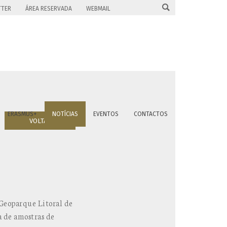

TTER
ÁREA RESERVADA
WEBMAIL
ERASMUS+
NOTÍCIAS
EVENTOS
CONTACTOS
VOLTAR
Geoparque Litoral de
a de amostras de