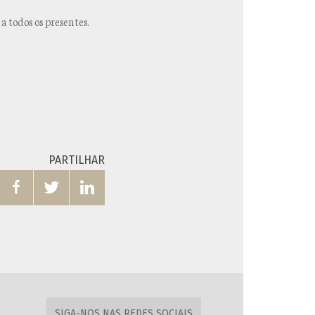
 todos os presentes.
PARTILHAR



SIGA-NOS NAS REDES SOCIAIS