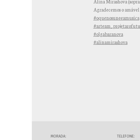
Alina Mirashova (sopra
Agradecemos o amável c
#oquenosuneeamusica
#arteam_projetarofut
#olgabaranova
#alinamirashova
MORADA:
TELEFONE: