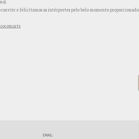
no).
onvite e felicitamos as intérpretes pelo belo momento proporcionado a
urocomarte
EMAIL: