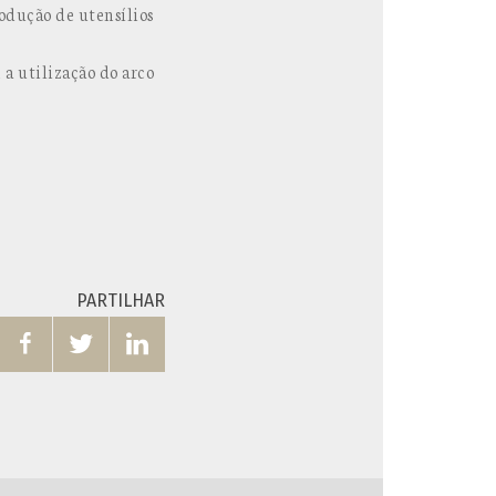
odução de utensílios
a utilização do arco
PARTILHAR


