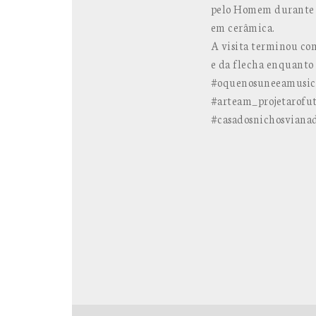
pelo Homem durante es
em cerâmica.
A visita terminou com
e da flecha enquanto 
#oquenosuneeamusic
#arteam_projetarofu
#casadosnichosvianad