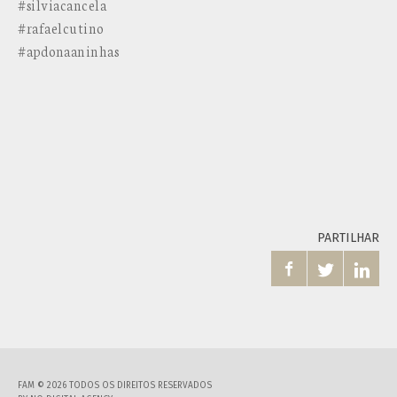
#silviacancela
#rafaelcutino
#apdonaaninhas
PARTILHAR



FAM © 2026 TODOS OS DIREITOS RESERVADOS