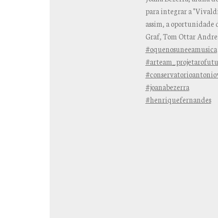
para integrar a "Vivald
assim, a oportunidade d
Graf, Tom Ottar Andrea
#oquenosuneeamusica
#arteam_projetarofut
#conservatorioantonio
#joanabezerra
#henriquefernandes