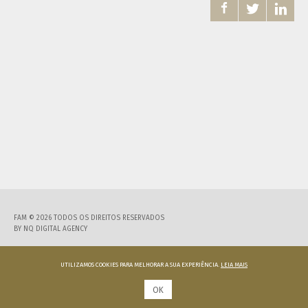



FAM © 2026 TODOS OS DIREITOS RESERVADOS
BY
NQ DIGITAL AGENCY
UTILIZAMOS COOKIES PARA MELHORAR A SUA EXPERIÊNCIA.
LEIA MAIS
OK