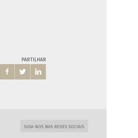
PARTILHAR



SIGA-NOS NAS REDES SOCIAIS