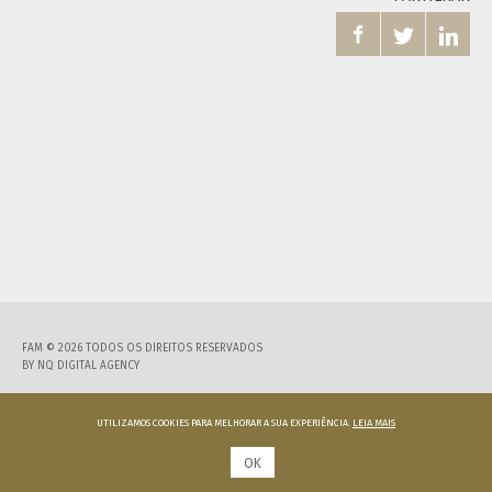



FAM © 2026 TODOS OS DIREITOS RESERVADOS
BY
NQ DIGITAL AGENCY
UTILIZAMOS COOKIES PARA MELHORAR A SUA EXPERIÊNCIA.
LEIA MAIS
OK