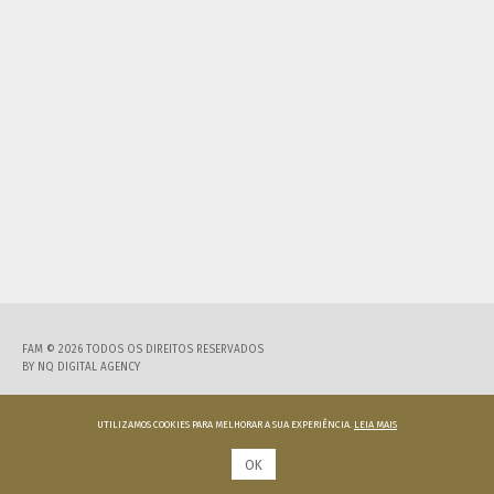
FAM © 2026 TODOS OS DIREITOS RESERVADOS
BY
NQ DIGITAL AGENCY
UTILIZAMOS COOKIES PARA MELHORAR A SUA EXPERIÊNCIA.
LEIA MAIS
OK