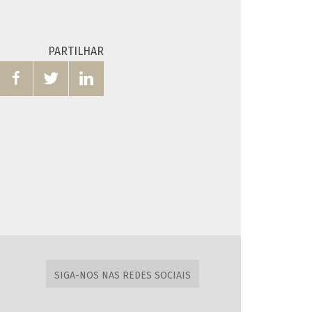
PARTILHAR



SIGA-NOS NAS REDES SOCIAIS