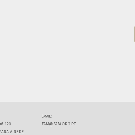
EMAIL:
06 120
FAM@FAM.ORG.PT
PARA A REDE