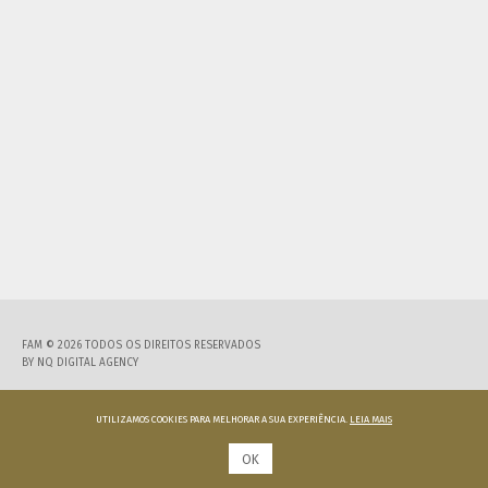
FAM © 2026 TODOS OS DIREITOS RESERVADOS
BY
NQ DIGITAL AGENCY
UTILIZAMOS COOKIES PARA MELHORAR A SUA EXPERIÊNCIA.
LEIA MAIS
OK