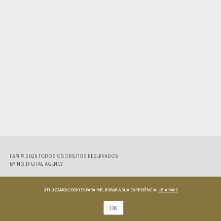
FAM © 2026 TODOS OS DIREITOS RESERVADOS
BY
NQ DIGITAL AGENCY
UTILIZAMOS COOKIES PARA MELHORAR A SUA EXPERIÊNCIA.
LEIA MAIS
OK