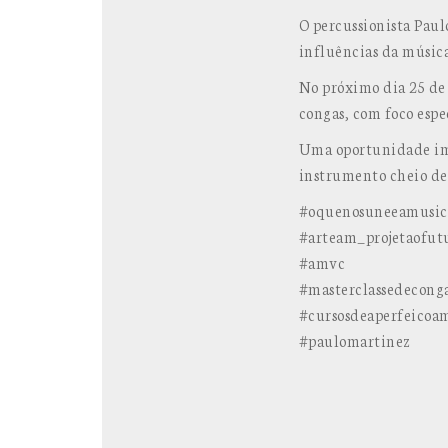
O percussionista Paul
influências da músic
No próximo dia 25 de 
congas, com foco espe
Uma oportunidade im
instrumento cheio de 
#oquenosuneeamusic
#arteam_projetaofut
#amvc
#masterclassedecong
#cursosdeaperfeicoa
#paulomartinez