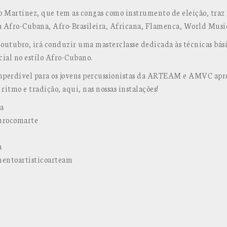
o Martinez, que tem as congas como instrumento de eleição, traz
a Afro-Cubana, Afro-Brasileira, Africana, Flamenca, World Music
outubro, irá conduzir uma masterclasse dedicada às técnicas bás
cial no estilo Afro-Cubano.
perdível para os jovens percussionistas da ARTEAM e AMVC apr
ritmo e tradição, aqui, nas nossas instalações!
a
urocomarte
a
mentoartisticoarteam