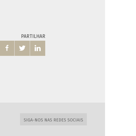
PARTILHAR



SIGA-NOS NAS REDES SOCIAIS