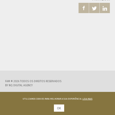



FAM © 2026 TODOS OS DIREITOS RESERVADOS
BY
NQ DIGITAL AGENCY
UTILIZAMOS COOKIES PARA MELHORAR A SUA EXPERIÊNCIA.
LEIA MAIS
OK