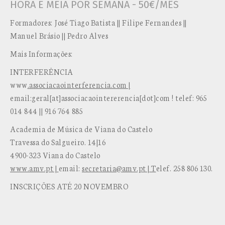
HORA E MEIA POR SEMANA - 50€/MÊS
Formadores: José Tiago Batista || Filipe Fernandes ||
Manuel Brásio || Pedro Alves
Mais Informações:
INTERFERÊNCIA
www
.associacaointerferencia.com |
email:geral[at]associacaointererencia[dot]com ! telef: 965
014 844 || 916 764 885
Academia de Música de Viana do Castelo
Travessa do Salgueiro. 14|16
4900-323 Viana do Castelo
www.amv.pt |
email:
secretaria@amv.pt | T
elef. 258 806 130.
INSCRIÇÕES ATÉ 20 NOVEMBRO