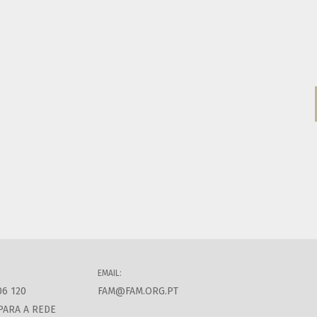
EMAIL:
06 120
FAM@FAM.ORG.PT
PARA A REDE