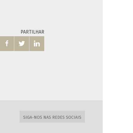
PARTILHAR



SIGA-NOS NAS REDES SOCIAIS