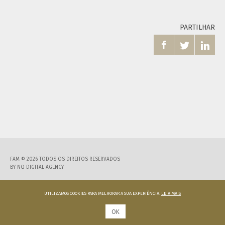
PARTILHAR



FAM © 2026 TODOS OS DIREITOS RESERVADOS
BY
NQ DIGITAL AGENCY
UTILIZAMOS COOKIES PARA MELHORAR A SUA EXPERIÊNCIA.
LEIA MAIS
OK