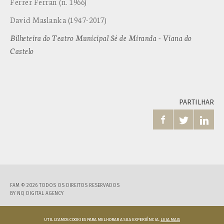
Ferrer Ferran (n. 1966)
David Maslanka (1947-2017)
Bilheteira do Teatro Municipal Sé de Miranda - Viana do
Castelo
PARTILHAR



FAM © 2026 TODOS OS DIREITOS RESERVADOS
BY
NQ DIGITAL AGENCY
UTILIZAMOS COOKIES PARA MELHORAR A SUA EXPERIÊNCIA.
LEIA MAIS