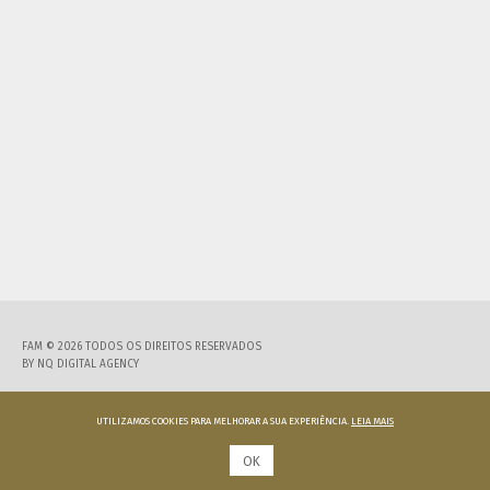
FAM © 2026 TODOS OS DIREITOS RESERVADOS
BY
NQ DIGITAL AGENCY
UTILIZAMOS COOKIES PARA MELHORAR A SUA EXPERIÊNCIA.
LEIA MAIS
OK