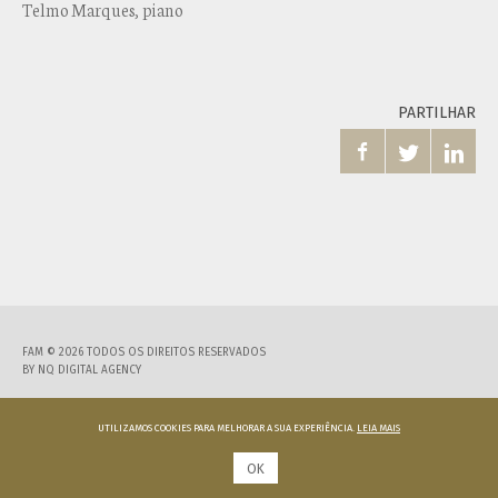
Telmo Marques, piano
PARTILHAR



FAM © 2026 TODOS OS DIREITOS RESERVADOS
BY
NQ DIGITAL AGENCY
UTILIZAMOS COOKIES PARA MELHORAR A SUA EXPERIÊNCIA.
LEIA MAIS
OK