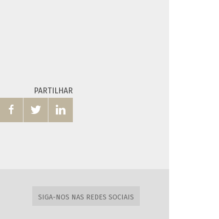
PARTILHAR



SIGA-NOS NAS REDES SOCIAIS