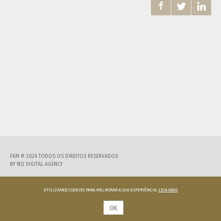



FAM © 2026 TODOS OS DIREITOS RESERVADOS
BY
NQ DIGITAL AGENCY
UTILIZAMOS COOKIES PARA MELHORAR A SUA EXPERIÊNCIA.
LEIA MAIS
OK