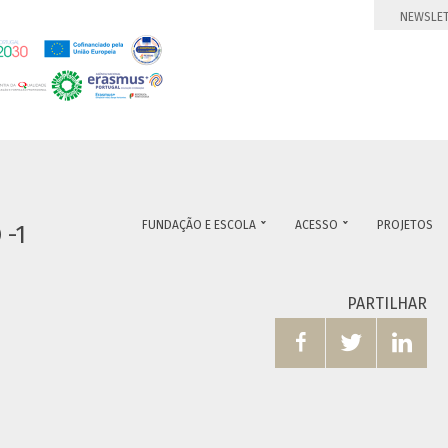
NEWSLE
FUNDAÇÃO E ESCOLA
ACESSO
PROJETOS


 -1
PARTILHAR


