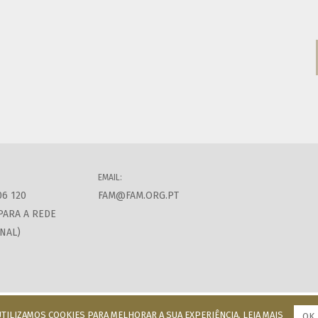
EMAIL:
06 120
FAM@FAM.ORG.PT
PARA A REDE
NAL)
UTILIZAMOS COOKIES PARA MELHORAR A SUA EXPERIÊNCIA.
LEIA MAIS
OK