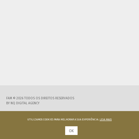
FAM © 2026 TODOS OS DIREITOS RESERVADOS
BY
NQ DIGITAL AGENCY
UTILIZAMOS COOKIES PARA MELHORAR A SUA EXPERIÊNCIA.
LEIA MAIS
OK