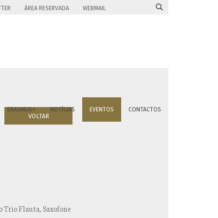

TTER
ÁREA RESERVADA
WEBMAIL
ERASMUS+
NOTÍCIAS
EVENTOS
CONTACTOS
VOLTAR
o Trio Flauta, Saxofone