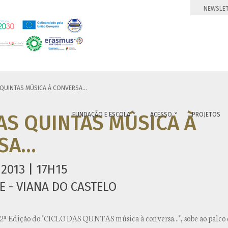
NEWSLE
 QUINTAS MÚSICA À CONVERSA...
AS QUINTAS MÚSICA À
FUNDAÇÃO E ESCOLA
ACESSO
PROJETOS


A...
2013 | 17H15
E - VIANA DO CASTELO
2ª Edição do "CICLO DAS QUNTAS música à conversa...", sobe ao palco 