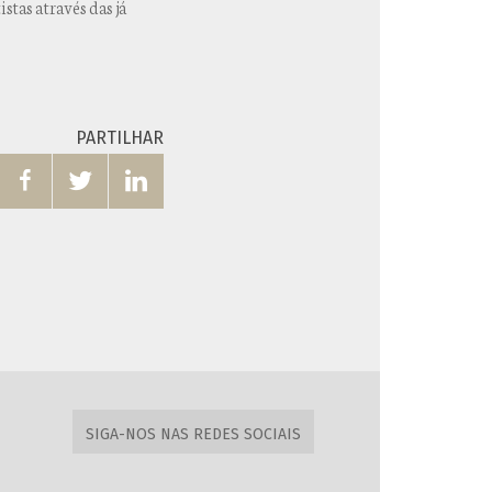
stas através das já
PARTILHAR



SIGA-NOS NAS REDES SOCIAIS