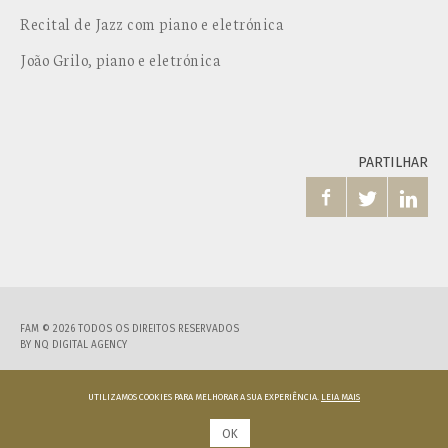
Recital de Jazz com piano e eletrónica
João Grilo, piano e eletrónica
PARTILHAR



FAM © 2026 TODOS OS DIREITOS RESERVADOS
BY
NQ DIGITAL AGENCY
UTILIZAMOS COOKIES PARA MELHORAR A SUA EXPERIÊNCIA.
LEIA MAIS
OK