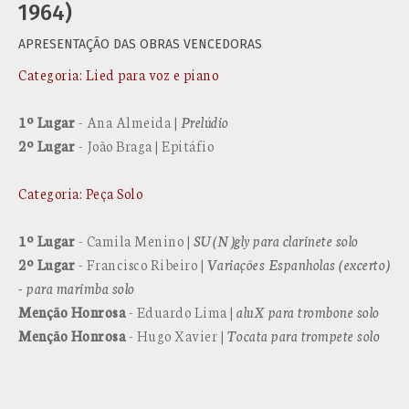
1964)
APRESENTAÇÃO DAS OBRAS VENCEDORAS
Categoria: Lied p
ara voz e piano
1º Lugar
- Ana Almeida |
Prelúdio
2º Lugar
- João Braga | Epitáfio
Categoria: Peça Solo
1º Lugar
- Camila Menino |
SU(N)gly para clarinete solo
2º Lugar
- Francisco Ribeiro |
Variações Espanholas (excerto)
- para marimba solo
Menção Honrosa
- Eduardo Lima |
aluX para trombone solo
Menção Honrosa
- Hugo Xavier |
Tocata para trompete solo