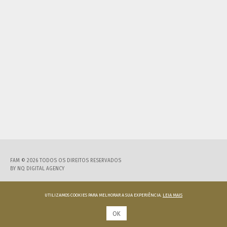
FAM © 2026 TODOS OS DIREITOS RESERVADOS
BY
NQ DIGITAL AGENCY
UTILIZAMOS COOKIES PARA MELHORAR A SUA EXPERIÊNCIA.
LEIA MAIS
OK