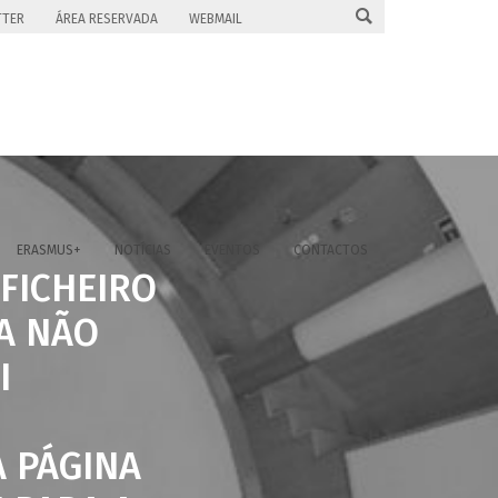

TTER
ÁREA RESERVADA
WEBMAIL
ERASMUS+
NOTÍCIAS
EVENTOS
CONTACTOS
 FICHEIRO
A NÃO
I
A PÁGINA