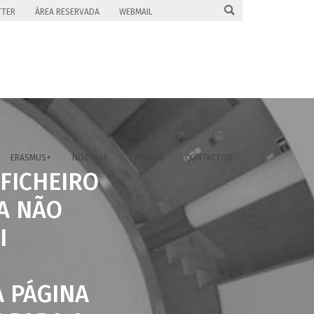

TTER
ÁREA RESERVADA
WEBMAIL
ERASMUS+
NOTÍCIAS
EVENTOS
CONTACTOS
 FICHEIRO
A NÃO
I
A PÁGINA