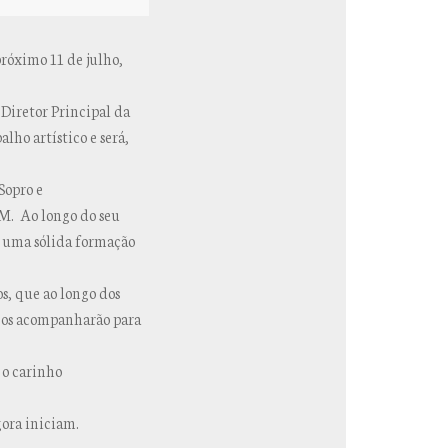
róximo 11 de julho,
Diretor Principal da
lho artístico e será,
Sopro e
M. Ao longo do seu
r uma sólida formação
s, que ao longo dos
e os acompanharão para
 o carinho
gora iniciam.