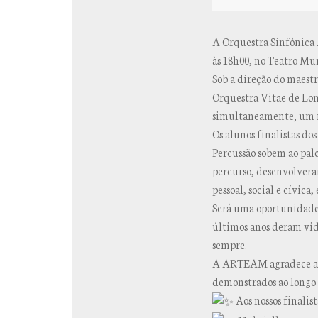
A Orquestra Sinfónica
às 18h00, no Teatro Mu
Sob a direção do maest
Orquestra Vitae de Lond
simultaneamente, um m
Os alunos finalistas do
Percussão sobem ao pa
percurso, desenvolvera
pessoal, social e cívica,
Será uma oportunidade p
últimos anos deram vid
sempre.
A ARTEAM agradece a tod
demonstrados ao longo 
Aos nossos finalis