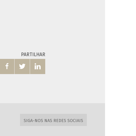
PARTILHAR



SIGA-NOS NAS REDES SOCIAIS