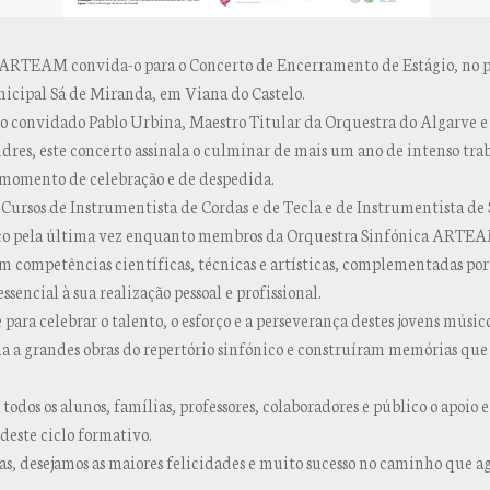
 ARTEAM convida-o para o Concerto de Encerramento de Estágio, no p
nicipal Sá de Miranda, em Viana do Castelo.
ro convidado Pablo Urbina, Maestro Titular da Orquestra do Algarve e 
res, este concerto assinala o culminar de mais um ano de intenso traba
omento de celebração e de despedida.
s Cursos de Instrumentista de Cordas e de Tecla e de Instrumentista de 
lco pela última vez enquanto membros da Orquestra Sinfónica ARTEA
m competências científicas, técnicas e artísticas, complementadas po
 essencial à sua realização pessoal e profissional.
ara celebrar o talento, o esforço e a perseverança destes jovens músico
a a grandes obras do repertório sinfónico e construíram memórias qu
os os alunos, famílias, professores, colaboradores e público o apoio e
deste ciclo formativo.
tas, desejamos as maiores felicidades e muito sucesso no caminho que a